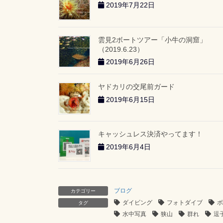
2019年7月22日
雲見2ボートツアー「小牛の洞窟」
（2019.6.23）
2019年6月26日
ヤドカリの交尾前ガード
2019年6月15日
キャッシュレス決済やってます！
2019年6月4日
ブログ
カテゴリー
ダイビング
フォトダイブ
ボ
タグ
水中写真
狭山
群れ
逗