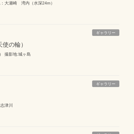
：大瀬崎 湾内（水深24m）
ギャラリー
天使の輪）
 撮影地:城ヶ島
ギャラリー
県志津川