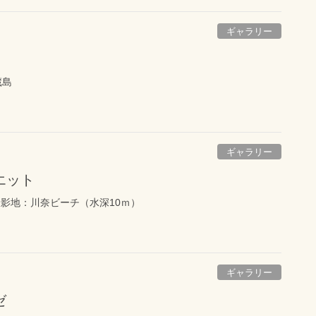
ギャラリー
蔵島
ギャラリー
エット
撮影地：川奈ビーチ（水深10ｍ）
ギャラリー
ゼ