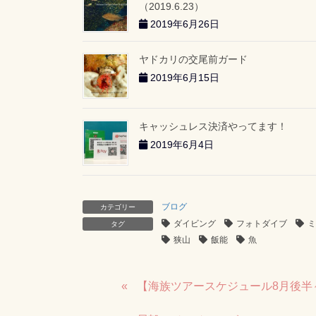
（2019.6.23）
2019年6月26日
ヤドカリの交尾前ガード
2019年6月15日
キャッシュレス決済やってます！
2019年6月4日
ブログ
カテゴリー
ダイビング
フォトダイブ
ミ
タグ
狭山
飯能
魚
【海族ツアースケジュール8月後半