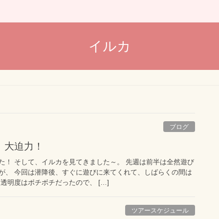
イルカ
ブログ
、大迫力！
た！ そして、イルカを見てきました～。 先週は前半は全然遊び
が、 今回は潜降後、すぐに遊びに来てくれて、しばらくの間は
透明度はボチボチだったので、 […]
ツアースケジュール