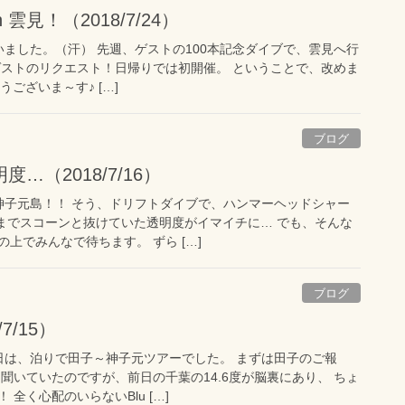
 雲見！（2018/7/24）
いました。（汗） 先週、ゲストの100本記念ダイブで、雲見へ行
ゲストのリクエスト！日帰りでは初開催。 ということで、改めま
とうございま～す♪ […]
ブログ
…（2018/7/16）
神子元島！！ そう、ドリフトダイブで、ハンマーヘッドシャー
日までスコーンと抜けていた透明度がイマイチに… でも、そんな
上でみんなで待ちます。 ずら […]
ブログ
/7/15）
日は、泊りで田子～神子元ツアーでした。 まずは田子のご報
聞いていたのですが、前日の千葉の14.6度が脳裏にあり、 ちょ
全く心配のいらないBlu […]