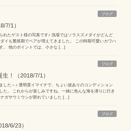
ブログ
/7/1）
られたゲスト様の写真です♪ 浅場ではソラスズメダイがどんど
ツダイも繁殖期でペアが増えてきました。 この時期可愛いカワハ
。 他のポイントでは、小さな […]
ブログ
！（2018/7/1）
ました～♪ 透明度イマイチで、ちょい波ありのコンディション
した。 これからが楽しみですね、一緒に色んな海を潜りに行き
ナガサウミウシが群れていました […]
ブログ
8/6/23）