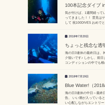
100本記念ダイブ in
気が付けば、1週間経って
ってきました！！ 雲見は
して 祝100DIVES おめで
2018年7月20日
ちょっと残念な透明度
海の日3連休の最終日は、
ク狙いです♪ しかし、前
コンディションの中でも根の
2018年7月19日
Blue Water!（2018
海の日3連休の中日～最終
告。 いい潮が入っていると
い心配しながらエントリー！ 