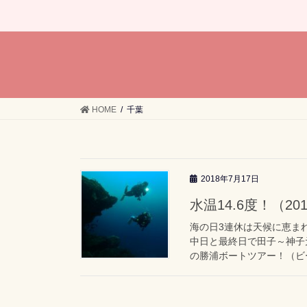
HOME
千葉
2018年7月17日
水温14.6度！（201
海の日3連休は天候に恵ま
中日と最終日で田子～神子
の勝浦ボートツアー！（ビー