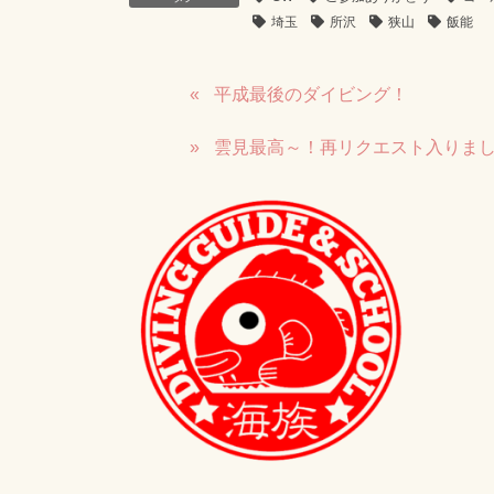
埼玉
所沢
狭山
飯能
平成最後のダイビング！
雲見最高～！再リクエスト入りま