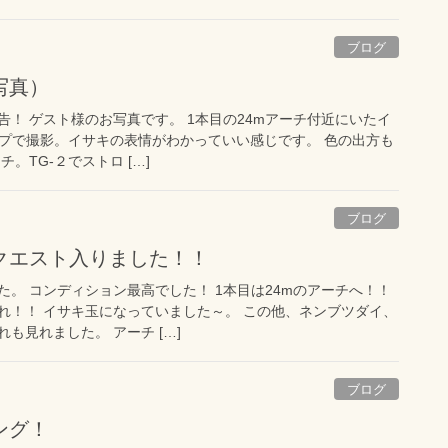
ブログ
写真）
！ ゲスト様のお写真です。 1本目の24mアーチ付近にいたイ
ップで撮影。イサキの表情がわかっていい感じです。 色の出方も
チ。TG-２でストロ […]
ブログ
クエスト入りました！！
。 コンディション最高でした！ 1本目は24mのアーチへ！！
れ！！ イサキ玉になっていました～。 この他、ネンブツダイ、
も見れました。 アーチ […]
ブログ
ング！