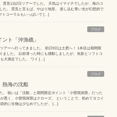
、雲見1泊2日ツアーでした。 天気はイマイチでしたが、海のコ
した。 雲見と言えば、やはり地形。 差し込む青い光が幻想的で
フトコーラルもいっぱいで […]
ブログ
イント「沖漁礁」
記念ツアーへ行ってきました。 初日9日は土肥へ！ 1本目は期間限
りました。 以前潜った時にも感動しましたが、魚影とソフトコ
大満足でした。 ワイ […]
ブログ
！熱海の沈船
た。 狙いは「沈船」と期間限定ポイント「小曽我洞窟」だった
ンが悪く、小曽我洞窟はクローズ。 ということで、初めてヨコイ
節的に生物は少なめでしたが、 […]