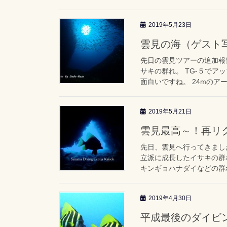
2019年5月23日
雲見の海（ゲスト
先日の雲見ツアーの追加報告
サキの群れ。 TG-５でア
面白いですね。 24mのアー
2019年5月21日
雲見最高～！再リ
先日、雲見へ行ってきました
立派に成長したイサキの群
キンギョハナダイなどの群れ
2019年4月30日
平成最後のダイビ