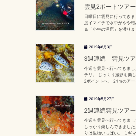
雲見2ボートツアー「
日曜日に雲見に行ってきま
度イマイチで水中がやや暗
＆「小牛の洞窟」を潜りました
2019年6月3日
3週連続 雲見ツアー！
今週も雲見へ行ってきまし
チリ。 じっくり撮影を楽
2ポイントへ。 24ｍのアー
2019年5月27日
2週連続雲見ツア
今週も雲見へ行ってきまし
しっかり楽しんできました。
りは生物いっぱい。 ミギマ