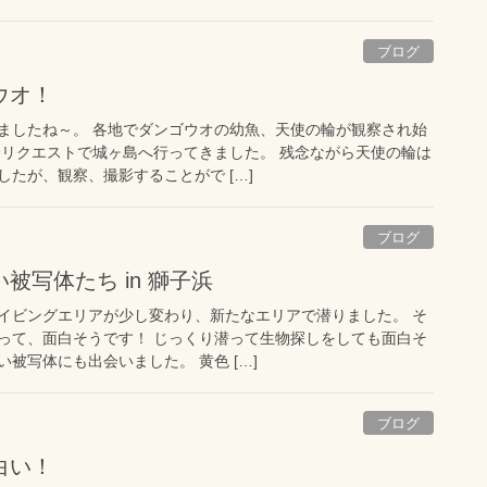
ブログ
ウオ！
ましたね～。 各地でダンゴウオの幼魚、天使の輪が観察され始
輪リクエストで城ヶ島へ行ってきました。 残念ながら天使の輪は
たが、観察、撮影することがで […]
ブログ
被写体たち in 獅子浜
イビングエリアが少し変わり、新たなエリアで潜りました。 そ
って、面白そうです！ じっくり潜って生物探しをしても面白そ
被写体にも出会いました。 黄色 […]
ブログ
白い！