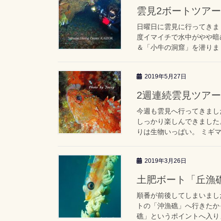
雲見2ボートツアー「
日曜日に雲見に行ってきま
度イマイチで水中がやや暗
＆「小牛の洞窟」を潜りました
2019年5月27日
2週連続雲見ツア
今週も雲見へ行ってきまし
しっかり楽しんできました。
りは生物いっぱい。 ミギマ
2019年3月26日
土肥ボート「丘漁
順番が前後してしまいまし
トの「沖漁礁」へ行きたか
礁」というポイントへ入りま